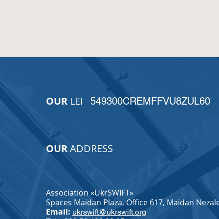
OUR
LEI
549300CREMFFVU8ZUL60
OUR
ADDRESS
Association «UkrSWIFT»
Spaces Maidan Plaza,
Office 617,
Maidan Nezale
Email:
ukrswift@ukrswift.org