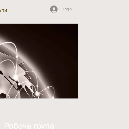
Login
упи
Робоча група