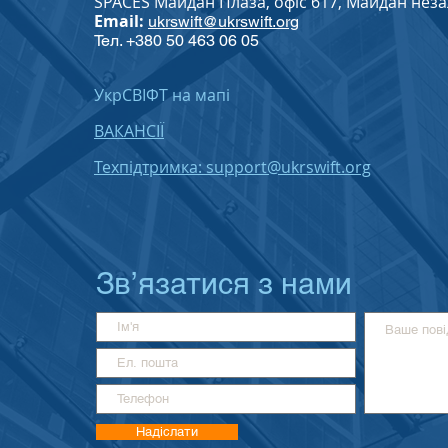
SPACES Майдан Плаза, офіс 617, Майдан незале
Email:
ukrswift@ukrswift.org
Тел. +380 50 463 06 05
УкрСВІФТ на мапі
ВАКАНСІЇ
Техпідтримка: support@ukrswift.org
Зв’язатися з нами
Надіслати