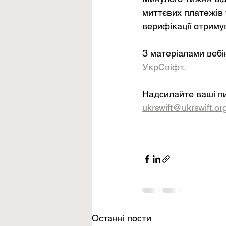
миттєвих платежів 
верифікації отриму
З матеріалами вебі
УкрСвіфт.
Надсилайте ваші пи
ukrswift@ukrswift.or
Останні пости