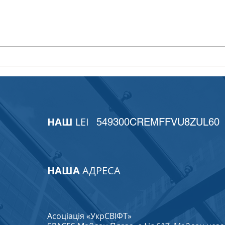
УкрСвіфт на засіданні
Підс
ISO/TC 68 у Римі:
кори
український голос у
Цент
розвитку міжнародних
Євро
фінансових стандартів
НАШ
LEI
549300CREMFFVU8ZUL60
НАША
АДРЕСА
Асоціація «УкрСВІФТ»