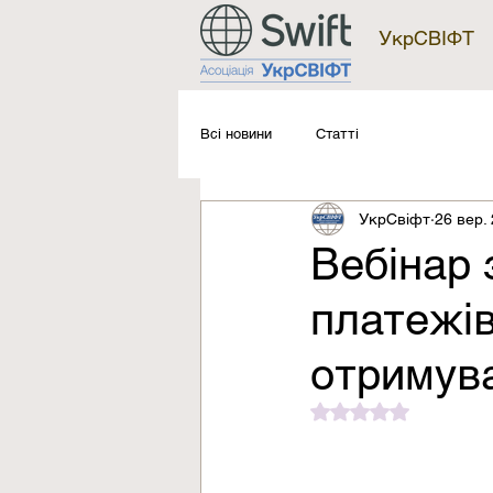
УкрСВІФТ
Всі новини
Статті
УкрСвіфт
26 вер. 
Вебінар 
платежів
отримув
Оцінка: NaN з 5 зі