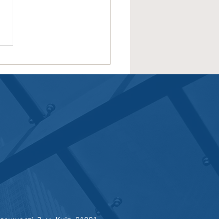
умки зустрічі Групи
стувачів SWIFT у
ральній та Східній
пі