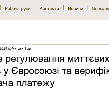
Робочі групи
Контакти
Новини
Консуль
2024 р.
Читати 1 хв
з регулювання миттєви
 у Євросоюзі та верифі
ача платежу
рок.