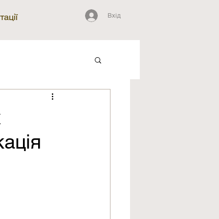
Вхід
тації
х
кація