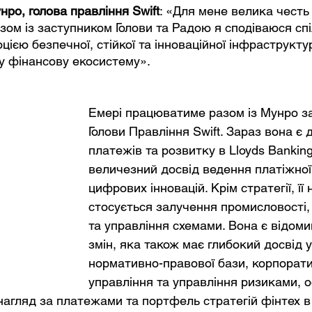
ро, голова правління Swift
: «Для мене велика честь
азом із заступником Голови та Радою я сподіваюся сп
ією безпечної, стійкої та інноваційної інфраструкту
у фінансову екосистему».
Емері працюватиме разом із Мунро з
Голови Правління Swift. Зараз вона є 
платежів та розвитку в Lloyds Bankin
величезний досвід ведення платіжної с
цифрових інновацій. Крім стратегії, її
стосується залучення промисловості,
та управління схемами. Вона є відоми
змін, яка також має глибокий досвід у
нормативно-правової бази, корпорати
управління та управління ризиками, о
агляд за платежами та портфель стратегій фінтех в 