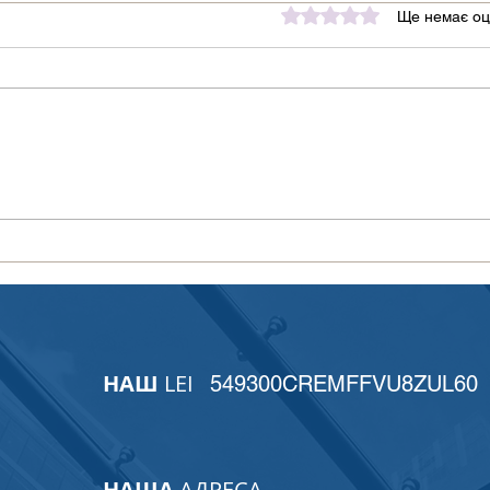
Оцінка: 0 з 5 зірок.
Ще немає оц
УкрСвіфт на засіданні
Підс
ISO/TC 68 у Римі:
кори
український голос у
Цент
розвитку міжнародних
Євро
фінансових стандартів
НАШ
LEI
549300CREMFFVU8ZUL60
НАША
АДРЕСА