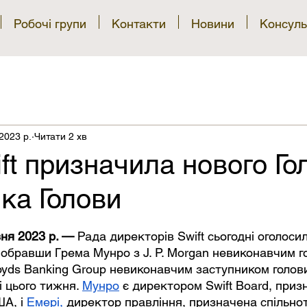
Робочі групи
Контакти
Новини
Консуль
2023 р.
Читати 2 хв
ft призначила нового Го
ка Голови
рок.
ня 2023 р. — 
Рада директорів Swift сьогодні оголоси
 обравши Грема Мунро з J. P. Morgan невиконавчим г
oyds Banking Group невиконавчим заступником голови
і цього тижня.
Мунро
 є директором Swift Board, приз
А, і
Емері
,
 директор правління, призначена спільнот