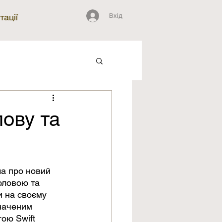
Вхід
тації
лову та
ла про новий 
оловою та 
 на своєму 
наченим 
ою Swift 