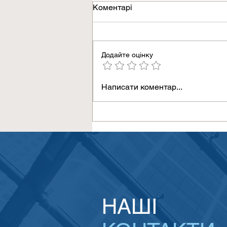
Коментарі
Додайте оцінку
Україна взяла участь у
Написати коментар...
засіданні EMEA Swift
Alliance в Рейк’явіку
НАШІ