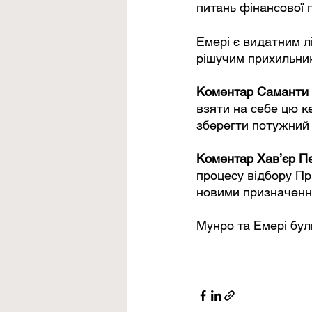
питань фінансової 
Емері є видатним л
рішучим прихильнико
Коментар Саманти Е
взяти на себе цю к
зберегти потужний 
Коментар Хав’єр Пе
процесу відбору Пра
новими призначенн
Мунро та Емері були