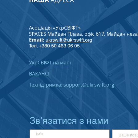
Асоціація «УкрСВІФТ»
SPACES Майдан Плаза, офіс 617, Майдан незале
Email:
ukrswift@ukrswift.org
Тел. +380 50 463 06 05
УкрСВІФТ на мапі
ВАКАНСІЇ
Техпідтримка: support@ukrswift.org
Зв’язатися з нами