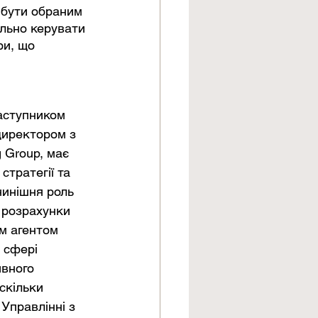
 бути обраним 
ільно керувати 
ри, що 
аступником 
директором з 
g Group,
має 
тратегії та 
 нинішня роль 
 розрахунки 
м агентом 
 сфері 
вного 
скільки 
Управлінні з 