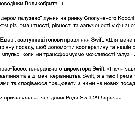
поведінки Великобританії.
ідером галузевої думки на ринку Сполученого Королі
м різноманітності, рівності та залученості у фінанс
мері, заступниці голови правління Swift
: «Для мене 
ерівну посаду, щоб допомогти кооперативу та нашій с
імпульс, коли ми трансформуємо можливості галузі»
рес-Тассо, генерального директора Swift
: «Після за
вління та від імені керівництва Swift, я вітаю Грема
ями та сподіваюся працювати з ними на нових посад
 призначені на засіданні Ради Swift 29 березня.