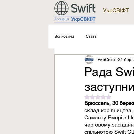
УкрСВІФТ
Всі новини
Статті
УкрСвіфт
31 бер. 
Рада Swi
заступни
Оцінка: NaN з 5 зі
Брюссель, 30 берез
склад керівництва,
Саманту Емері з Ll
черговому засіданн
спільнотою Swift СШ