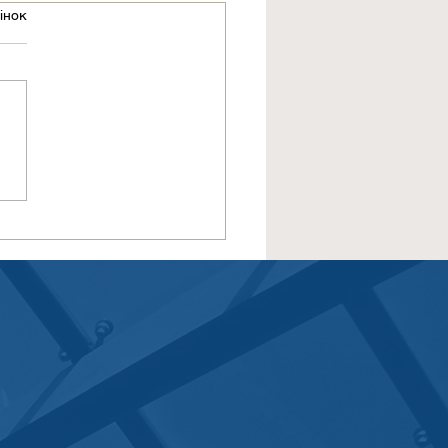
інок
умки зустрічі Групи
стувачів SWIFT у
ральній та Східній
пі