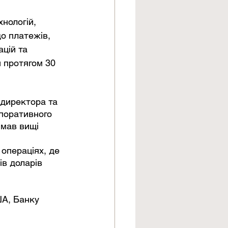
нологій, 
о платежів, 
цій та 
 протягом 30 
 директора та 
поративного 
ймав вищі 
 
 операціях, де 
в доларів 
ША, Банку 