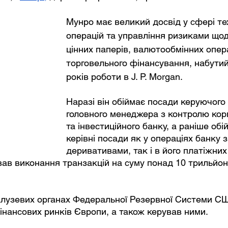
Мунро має великий досвід у сфері тех
операцій та управління ризиками щод
цінних паперів, валютообмінних опера
торговельного фінансування, набутий
років роботи в J. P. Morgan. 
Наразі він обіймає посади керуючого
головного менеджера з контролю кор
та інвестиційного банку, а раніше обі
керівні посади як у операціях банку з
деривативами, так і в його платіжних
в виконання транзакцій на суму понад 10 трильйоні
галузевих органах Федеральної Резервної Системи С
 фінансових ринків Європи, а також керував ними.