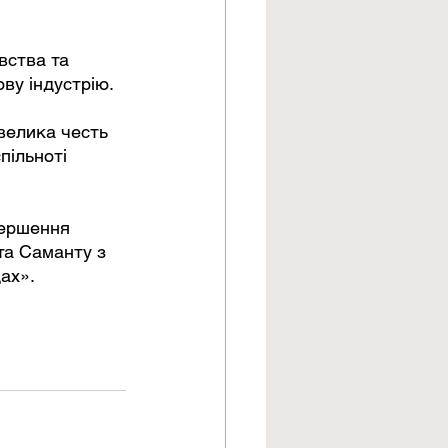
вства та 
ову індустрію.
велика честь 
пільноті 
.
вершення 
 та Саманту з 
ах».