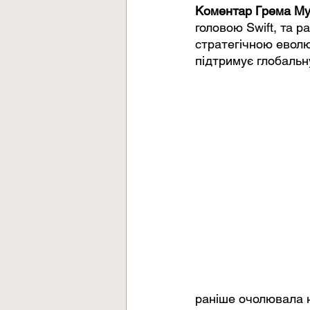
Коментар Грема Мун
головою Swift, та р
стратегічною еволюц
підтримує глобальн
раніше очолювала н