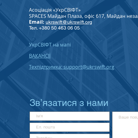
Асоціація «УкрСВІФТ»
SPACES Майдан Плаза, офіс 617, Майдан незале
Email:
ukrswift@ukrswift.org
Тел. +380 50 463 06 05
УкрСВІФТ на мапі
ВАКАНСІЇ
Техпідтримка: support@ukrswift.org
Зв’язатися з нами