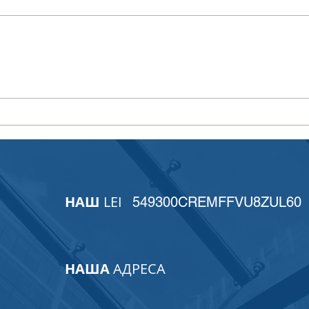
УкрСвіфт на засіданні
Підс
ISO/TC 68 у Римі:
кори
український голос у
Цент
розвитку міжнародних
Євро
фінансових стандартів
НАШ
LEI
549300CREMFFVU8ZUL60
НАША
АДРЕСА