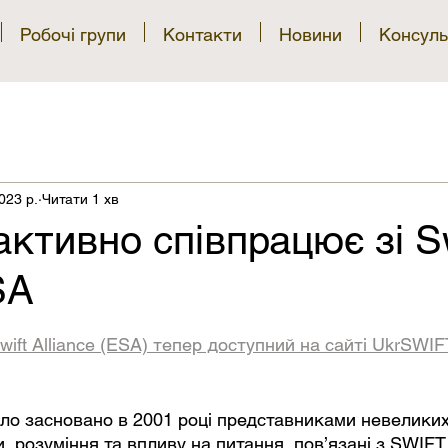
Робочі групи
Контакти
Новини
Консуль
2023 р.
Читати 1 хв
активно співпрацює зі Sw
SA
рок.
ift Alliance (ESA) тепер доступний на сайті UkrSWIF
ло засновано в 2001 році представниками невеликих
, розуміння та впливу на питання, пов’язані з SWIFT.