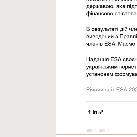
державою, яка під
фінансове співтова
В результаті дій ч
виведений з Правлі
членів ESA. Маємо 
Надання ESA своєча
українським корист
установам формуват
Річний звіт ESA 20