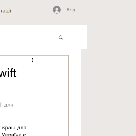
Вхід
тації
ift
T для 
 країн для 
 Україна є 