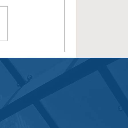
умки зустрічі Групи
стувачів SWIFT у
ральній та Східній
пі