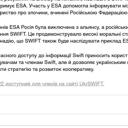
тримує ESA. Участь у ESA допомогла інформувати м
риство про злочини, вчинені Російською Федерацією 
ленів ESA Росія була виключена з альянсу, а російськ
ння SWIFT. Це продемонструвало високі моральні ст
надію, що SWIFT також буде наслідувати приклад E
сного доступу до інформації Swift приносить корист
увачам та членам Swift, але й дозволяє українським
и стратегію та розвиток кооперативу.
22 доступний для членів на сайті UkrSWIFT.