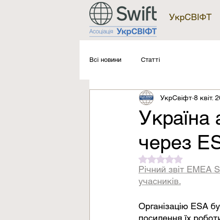
УкрСВІФТ
Всі новини
Статті
УкрСвіфт
8 квіт. 
Україна 
через E
Оцінка: NaN з 5 зі
Річний звіт EMEA Sw
учасників.
Організацію ESA бу
посилення їх роботи