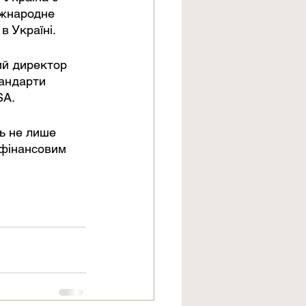
іжнародне 
в Україні.
ий директор 
андарти 
SA.
ь не лише 
 фінансовим 