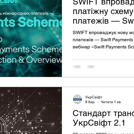
SWIFT впровад
платіжну схем
платежів — Swi
Scheme
SWIFT впроваджує нову м
платежів — Swift Payments
вебінар «Swift Payments Sch
Overview»
УкрСвіфт
9 бер.
Читати 1 хв
Стандарт транс
УкрСвіфт 2.1