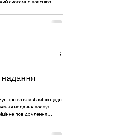
який системно пояснює
правління, договірну
формаційної безпеки,
е
 надання
ує про важливі зміни щодо
ження надання послуг
ування актів приймання
IFT, яке може бути