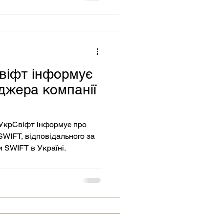
віфт для внутрішніх
х та аудиторських потреб.
віфт інформує
джера компанії
SWIFT, відповідального за
 SWIFT в Україні.