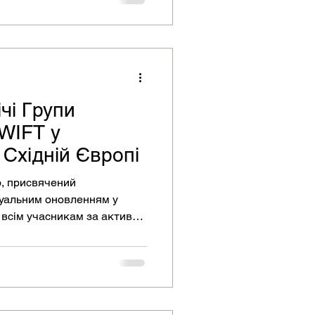
чі Групи
WIFT у
 Східній Європі
р, присвячений
уальним оновленням у
 всім учасникам за активну
! Матеріали вебінару вже