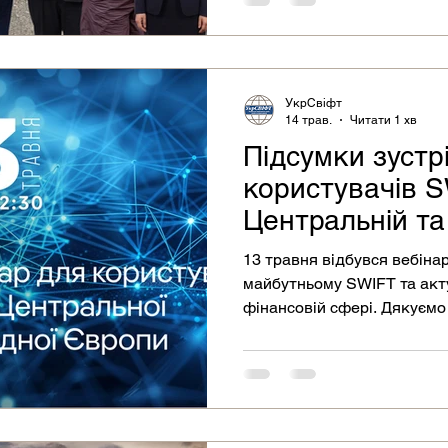
УкрСвіфт
14 трав.
Читати 1 хв
Підсумки зустрі
користувачів S
Центральній та
13 травня відбувся вебіна
майбутньому SWIFT та акт
фінансовій сфері. Дякуємо
участь та цікаві запитання
доступні!