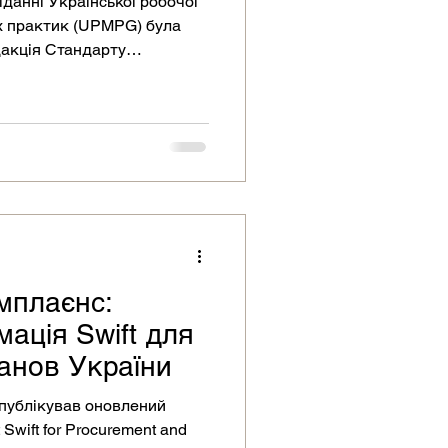
іданні Української робочої
их практик (UPMPG) була
акція Стандарту
.1
омплаєнс:
мація Swift для
анов України
 опублікував оновлений
 Swift for Procurement and