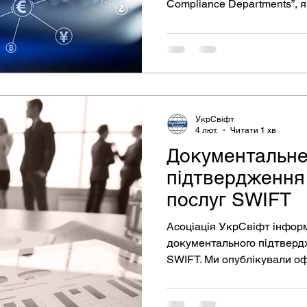
Compliance Departments”, 
правовий статус, модель у
архітектуру, підходи до ін
комплаєнсу та ESG.
УкрСвіфт
4 лют.
Читати 1 хв
Документальн
підтвердження
послуг SWIFT
Асоціація УкрСвіфт інформ
документального підтверд
SWIFT. Ми опублікували офіційне повідомлення
стосовно припинення форм
(актів виконаних робіт) SW