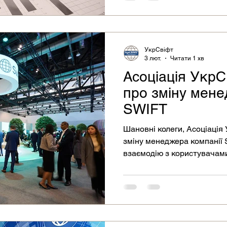
використане членами УкрС
бухгалтерських, фінансови
УкрСвіфт
3 лют.
Читати 1 хв
Асоціація УкрС
про зміну мене
SWIFT
Шановні колеги, Асоціація УкрСвіфт інформує про
зміну менеджера компанії 
взаємодію з користувачами