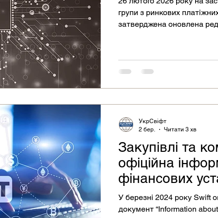
26 лютого 2026 року на зас
групи з ринкових платіжн
затверджена оновлена ред
транслітерації УкрСвіфт 2
УкрСвіфт
2 бер.
Читати 3 хв
Закупівлі та к
офіційна інфор
фінансових уст
У березні 2024 року Swift
документ “Information about