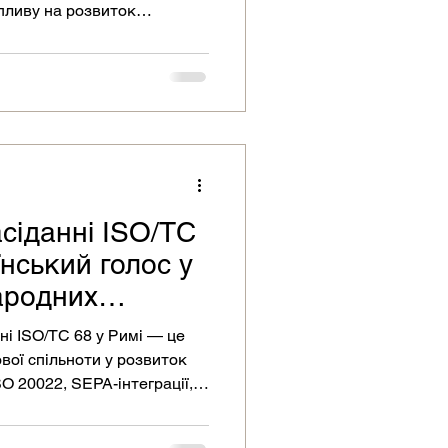
пливу на розвиток
 SWIFT та донесення
вої спільноти.
сіданні ISO/TC
їнський голос у
ародних
ндартів
ні ISO/TC 68 у Римі — це
вої спільноти у розвиток
O 20022, SEPA-інтеграції,
о обміну фінансовою