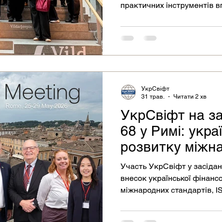
практичних інструментів в
міжнародного кооперативу
позиції української фінансо
УкрСвіфт
31 трав.
Читати 2 хв
УкрСвіфт на за
68 у Римі: укра
розвитку міжн
фінансових ста
Участь УкрСвіфт у засідан
внесок української фінансо
міжнародних стандартів, IS
open finance та безпечног
інформацією.