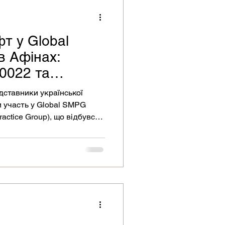
т у Global
в Афінах:
0022 та
 цінних паперів
дставники української
и участь у Global SMPG
Practice Group), що відбувся