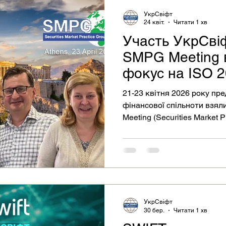
УкрСвіфт
24 квіт.
Читати 1 хв
Участь УкрСвіф
SMPG Meeting 
фокус на ISO 2
майбутнє ринку
21-23 квітня 2026 року пре
фінансової спільноти взял
Meeting (Securities Market 
в Афінах.
УкрСвіфт
30 бер.
Читати 1 хв