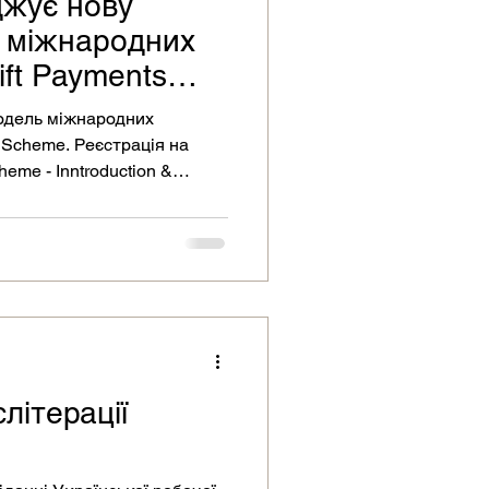
жує нову
у міжнародних
ft Payments
одель міжнародних
 Scheme. Реєстрація на
eme - Inntroduction &
літерації