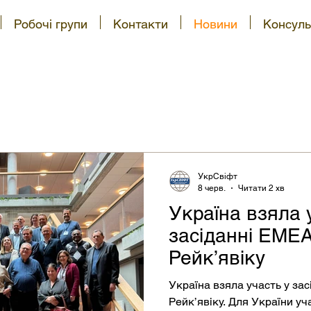
Робочі групи
Контакти
Новини
Консуль
УкрСвіфт
8 черв.
Читати 2 хв
Україна взяла 
засіданні EMEA 
Рейк’явіку
Україна взяла участь у зас
Рейк’явіку. Для України уч