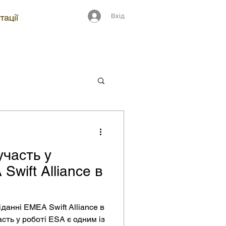
Вхід
тації
участь у
Swift Alliance в
іданні EMEA Swift Alliance в
асть у роботі ESA є одним із