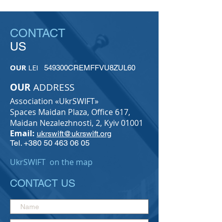
CONTACT
US
OUR
LEI
549300CREMFFVU8ZUL60
OUR
ADDRESS
Association «UkrSWIFT»
Spaces Maidan Plaza,
Office 617,
Maidan Nezalezhnosti, 2, Kyiv 01001
Email:
ukrswift@ukrswift.org
Tel.
+380 50 463 06 05
UkrSWIFT on the map
CONTACT US