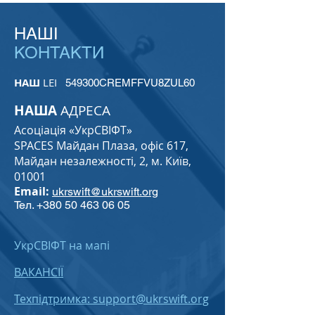
НАШІ
КОНТАКТИ
НАШ
LEI
549300CREMFFVU8ZUL60
НАША
АДРЕСА
Асоціація «УкрСВІФТ»
SPACES Майдан Плаза, офіс 617,
Майдан незалежності, 2, м. Київ,
01001
Email:
ukrswift@ukrswift.org
Тел.
+380 50 463 06 05
УкрСВІФТ на мапі
ВАКАНСІЇ
Техпідтримка: support@ukrswift.org