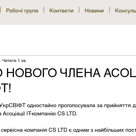
Робочі групи
Контакти
Новини
Консуль
.
Читати 1 хв
 НОВОГО ЧЛЕНА АСОЦ
Т!
рок.
 Асоціації ІТ-компанію CS LTD. 