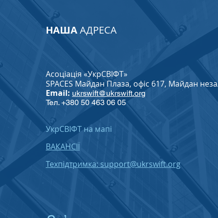
НАША
АДРЕСА
Асоціація «УкрСВІФТ»
SPACES Майдан Плаза, офіс 617, Майдан незале
Email:
ukrswift@ukrswift.org
Тел. +380 50 463 06 05
УкрСВІФТ на мапі
ВАКАНСІЇ
Техпідтримка: support@ukrswift.org