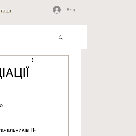
Вхід
тації
ІАЦІЇ