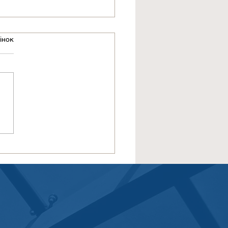
інок
умки зустрічі Групи
стувачів SWIFT у
ральній та Східній
пі