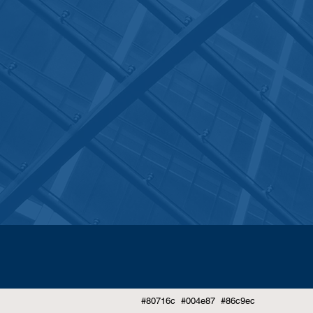
#80716c #004e87 #86c9ec