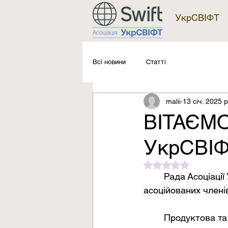
УкрСВІФТ
Всі новини
Статті
malii
13 січ. 2025 р
ВІТАЄМО
УкрСВІФ
Оцінка: NaN з 5 зі
	Рада Асоціації УкрСВІФТ одностайно проголосувала за прийняття до  
асоційованих членів
	Продуктова та сервісна компанія CS LTD є одним з найбільших постачальників ІТ-