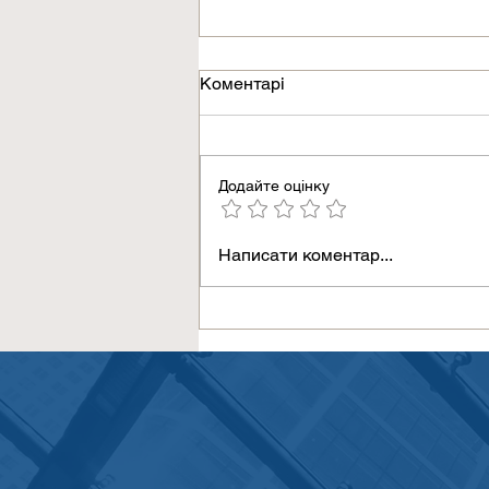
Коментарі
Додайте оцінку
Україна взяла участь у
Написати коментар...
засіданні EMEA Swift
Alliance в Рейк’явіку