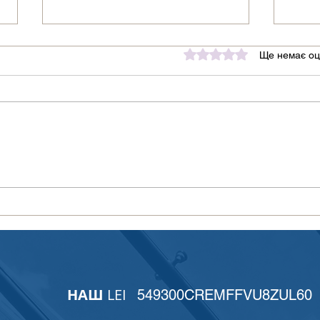
Оцінка: 0 з 5 зірок.
Ще немає оц
УкрСвіфт на засіданні
Підс
ISO/TC 68 у Римі:
кори
український голос у
Цент
розвитку міжнародних
Євро
фінансових стандартів
НАШ
LEI
549300CREMFFVU8ZUL60