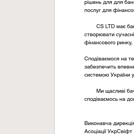
рішень для для бан
послуг для фінансо
	CS LTD має багатий досвід локальних та міжнародних проєктів, що дозволяє 
створювати сучасні
фінансового ринку,
Сподіваємося на те
забезпечить впевне
системою України у
	Ми щасливі бачити компанію CS LTD у дружній родині Асоціації УкрСвіфт та 
сподіваємось на до
Виконавча дирекці
Асоціації УкрСвіфт