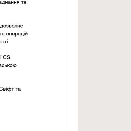
аднання та 
та операцій 
сті.
ї CS 
вською 