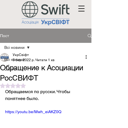
Пост
Всі новини
УкрСвіфт
Всі новини
3 бер. 2022 р.
Читати 1 хв
Обращение к Асоциации
Статті
РосСВИФТ
Оцінка: NaN з 5 зірок.
Обращаемся по русски. Чтобы 
понятнее было.
https://youtu.be/Mwh_eiAKZ0Q