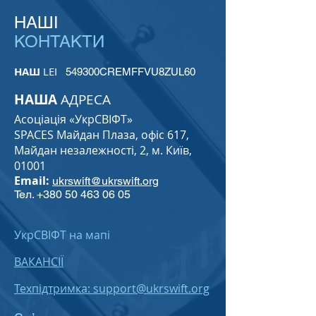
НАШІ
КОНТАКТИ
НАШ
LEI
549300CREMFFVU8ZUL60
НАША
АДРЕСА
Асоціація «УкрСВІФТ»
SPACES Майдан Плаза, офіс 617,
Майдан незалежності, 2, м. Київ,
01001
Email:
ukrswift@ukrswift.org
Тел.
+380 50 463 06 05
УкрСВІФТ на мапі
ВАКАНСІЇ
Техпідтримка: support@ukrswift.org