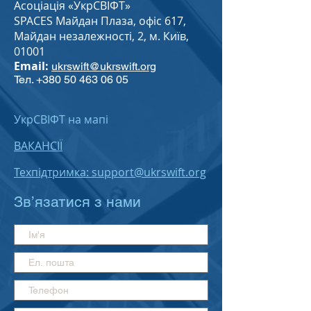
Асоціація «УкрСВІФТ»
SPACES Майдан Плаза, офіс 617,
Майдан незалежності, 2, м. Київ,
01001
Email:
ukrswift@ukrswift.org
Тел.
+380 50 463 06 05
УкрСВІФТ на мапі
ВАКАНСІЇ
Техпідтримка: support@ukrswift.org
Зв’язатися з нами