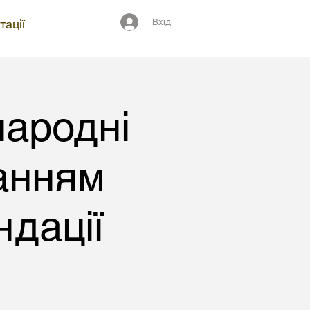
Вхід
тації
народні
анням
дації