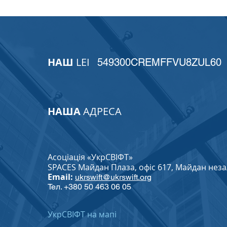
НАШ
LEI
549300CREMFFVU8ZUL60
НАША
АДРЕСА
Асоціація «УкрСВІФТ»
SPACES Майдан Плаза, офіс 617, Майдан незале
Email:
ukrswift@ukrswift.org
Тел. +380 50 463 06 05
УкрСВІФТ на мапі