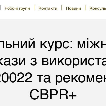
Робочі групи
Контакти
Новини
Консуль
ьний курс: між
кази з використ
20022 та рекомен
CBPR+