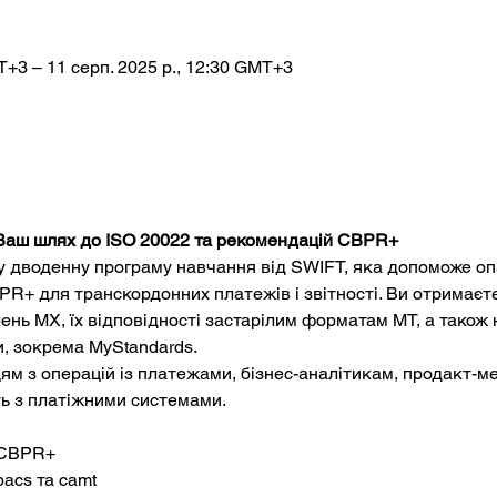
T+3 – 11 серп. 2025 р., 12:30 GMT+3
Ваш шлях до ISO 20022 та рекомендацій CBPR+
 дводенну програму навчання від SWIFT, яка допоможе оп
PR+ для транскордонних платежів і звітності. Ви отримаєте
ень MX, їх відповідності застарілим форматам MT, а також
, зокрема MyStandards.
ям з операцій із платежами, бізнес-аналітикам, продакт-ме
ть з платіжними системами.
 CBPR+
acs та camt