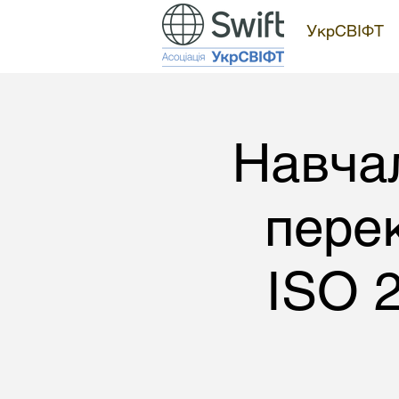
УкрСВІФТ
Навчал
пере
ISO 