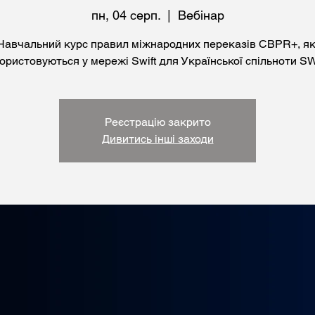
пн, 04 серп.
  |  
Вебінар
Навчальний курс правил міжнародних переказів CBPR+, як
ористовуються у мережі Swift для Української спільноти S
Реєстрацію закрито
Дивитись інші заходи