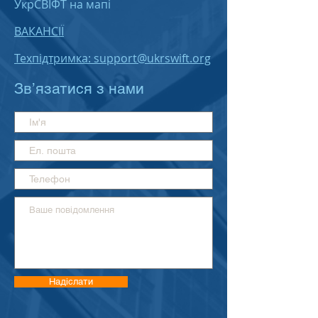
УкрСВІФТ на мапі
ВАКАНСІЇ
Техпідтримка: support@ukrswift.org
Зв’язатися з нами
Надіслати