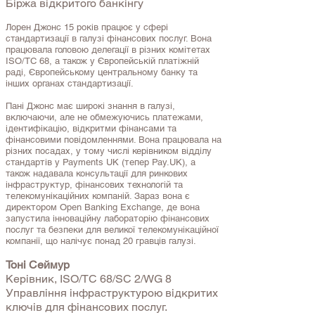
Біржа відкритого банкінгу
Лорен Джонс 15 років працює у сфері
стандартизації в галузі фінансових послуг. Вона
працювала головою делегації в різних комітетах
ISO/TC 68, а також у Європейській платіжній
раді, Європейському центральному банку та
інших органах стандартизації.
Пані Джонс має широкі знання в галузі,
включаючи, але не обмежуючись платежами,
ідентифікацію, відкритми фінансами та
фінансовими повідомленнями. Вона працювала на
різних посадах, у тому числі керівником відділу
стандартів у Payments UK (тепер Pay.UK), а
також надавала консультації для ринкових
інфраструктур, фінансових технологій та
телекомунікаційних компаній. Зараз вона є
директором Open Banking Exchange, де вона
запустила інноваційну лабораторію фінансових
послуг та безпеки для великої телекомунікаційної
компанії, що налічує понад 20 гравців галузі.
Тоні Сеймур
Керівник, ISO/TC 68/SC 2/WG 8
Управління інфраструктурою відкритих
ключів для фінансових послуг.